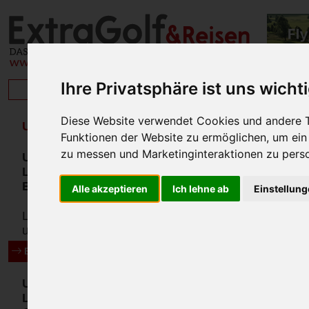
Ihre Privatsphäre ist uns wicht
BRISAN
Diese Website verwendet Cookies und andere T
UNSERE MAGAZINE
Funktionen der Website zu ermöglichen
,
um ein
zu messen und Marketinginteraktionen zu perso
Unser
Lifestylemagazin
ExtraGolf & Reisen
Alle akzeptieren
Ich lehne ab
Einstellun
Lesen Sie online
unsere Magazine
seit 2020!
ExtraGolf zum Blättern!
Unser SPA
Lifestyle Hotel