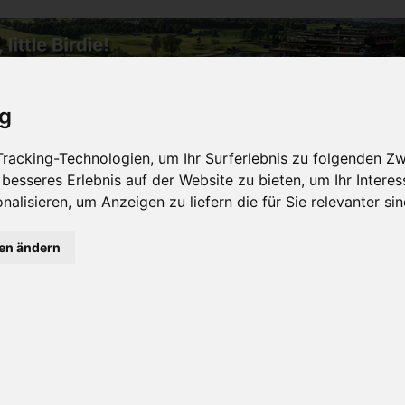
ig
TES
BESONDERES
DESTINATION
EXTRAVAGAN
racking-Technologien, um Ihr Surferlebnis zu folgenden Z
 besseres Erlebnis auf der Website zu bieten
,
um Ihr Intere
nalisieren
,
um Anzeigen zu liefern die für Sie relevanter si
gen ändern